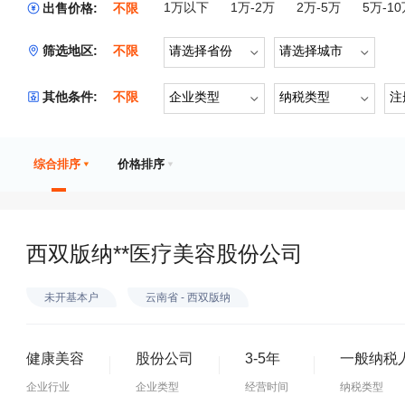
1万以下
1万-2万
2万-5万
5万-1
出售价格:
不限
筛选地区:
不限
请选择省份
请选择城市
其他条件:
不限
企业类型
纳税类型
注
综合排序
价格排序
西双版纳**医疗美容股份公司
未开基本户
云南省 - 西双版纳
健康美容
股份公司
3-5年
一般纳税
企业行业
企业类型
经营时间
纳税类型