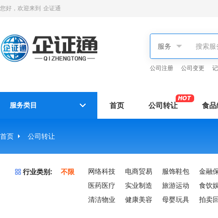
您好，欢迎来到
企证通
公司注册
公司变更
记
服务类目
首页
公司转让
食品
首页
公司转让
网络科技
电商贸易
服饰鞋包
金融
行业类别:
不限
医药医疗
实业制造
旅游运动
食饮
清洁物业
健康美容
母婴玩具
拍卖