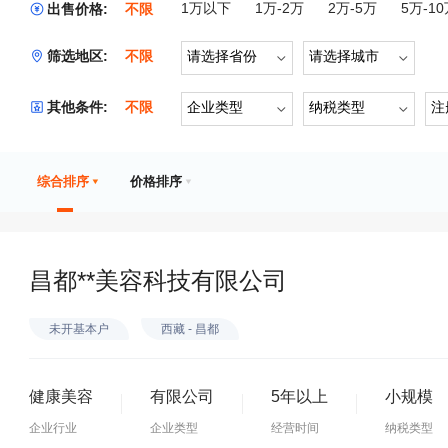
1万以下
1万-2万
2万-5万
5万-1
出售价格:
不限
筛选地区:
不限
请选择省份
请选择城市
其他条件:
不限
企业类型
纳税类型
注
综合排序
价格排序
昌都**美容科技有限公司
未开基本户
西藏 - 昌都
健康美容
有限公司
5年以上
小规模
企业行业
企业类型
经营时间
纳税类型