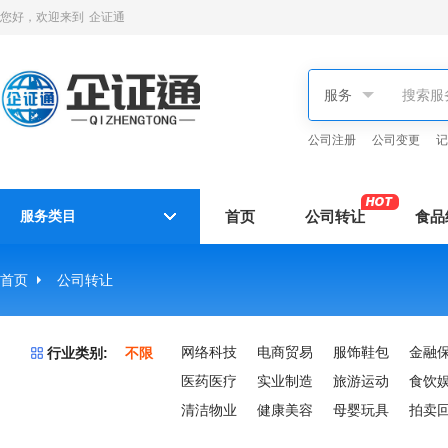
您好，欢迎来到
企证通
公司注册
公司变更
记
服务类目
首页
公司转让
食品
首页
公司转让
网络科技
电商贸易
服饰鞋包
金融
行业类别:
不限
医药医疗
实业制造
旅游运动
食饮
清洁物业
健康美容
母婴玩具
拍卖