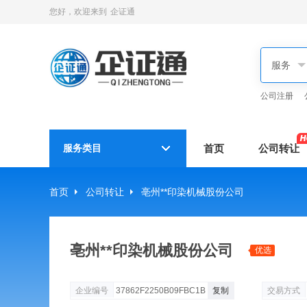
您好，欢迎来到
企证通
公司注册
服务类目
首页
公司转让
首页
公司转让
亳州**印染机械股份公司
亳州**印染机械股份公司
优选
企业编号
37862F2250B09FBC1B
复制
交易方式