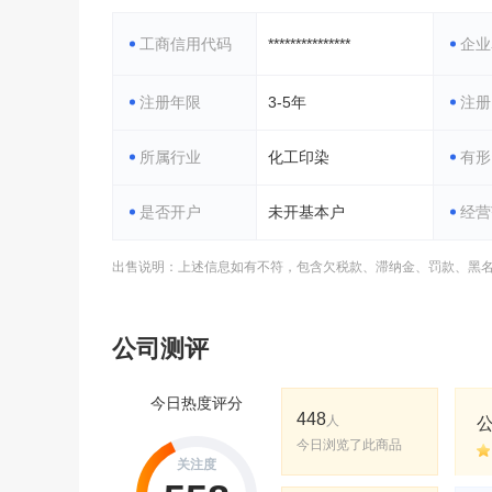
工商信用代码
***************
企业
注册年限
3-5年
注册
所属行业
化工印染
有形
是否开户
未开基本户
经营
出售说明：上述信息如有不符，包含欠税款、滞纳金、罚款、黑
公司测评
今日热度评分
448
人
今日浏览了此商品
关注度