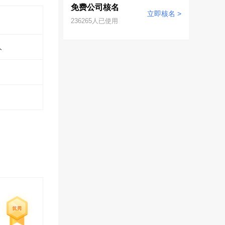
免费公司核名
立即核名 >
236265
人已使用
人