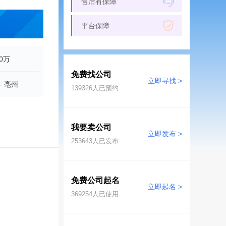
售后有保障
平台保障
00万
免费找公司
立即寻找 >
- 亳州
139326
人已预约
我要卖公司
立即发布 >
253643
人已发布
免费公司起名
立即起名 >
369254
人已使用