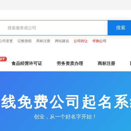
公司变更
记账报税
商标注册
网站建设
公司转让
求购公司
食品经营许可证
劳务资质办理
商标注册
在线免费公司起名系
创业，从一个好名字开始！