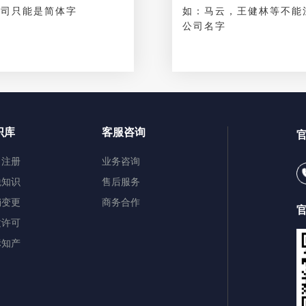
公司只能是简体字
如：马云，王健林等不能
公司名字
识库
客服咨询
司注册
业务咨询
税知识
售后服务
销变更
商务合作
质许可
标知产