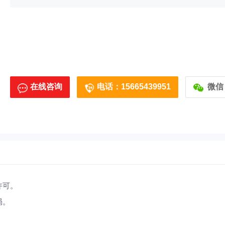
在线咨询
电话：15665439951
微信
许可。
局。