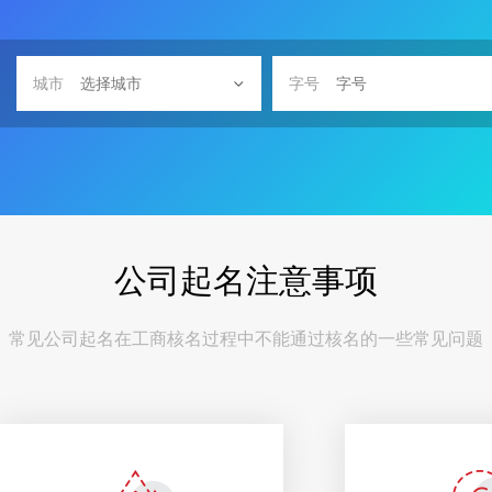
城市
字号
公司起名注意事项
常见公司起名在工商核名过程中不能通过核名的一些常见问题