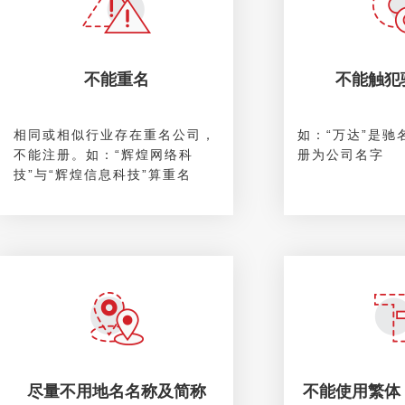
不能重名
不能触犯
相同或相似行业存在重名公司，
如：“万达”是驰
不能注册。如：“辉煌网络科
册为公司名字
技”与“辉煌信息科技”算重名
尽量不用地名名称及简称
不能使用繁体