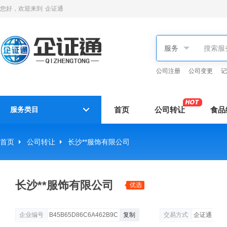
您好，欢迎来到
企证通
公司注册
公司变更
记
服务类目
首页
公司转让
食品
首页
公司转让
长沙**服饰有限公司
长沙**服饰有限公司
优选
企业编号
B45B65D86C6A462B9C
复制
交易方式
企证通