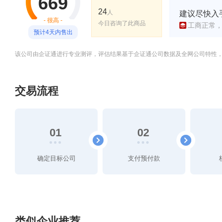
669
24
人
建议尽快入
- 很高 -
今日咨询了此商品
工商正常
预计4天内售出
该公司由企证通进行专业测评，评估结果基于企证通公司数据及全网公司特性
交易流程
01
02
确定目标公司
支付预付款
类似企业推荐